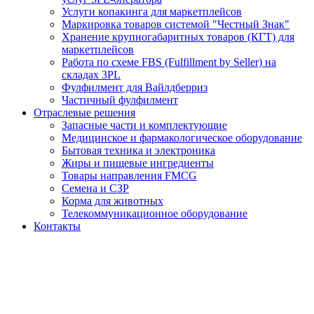
Услуги копакинга для маркетплейсов
Маркировка товаров системой "Честный Знак"
Хранение крупногабаритных товаров (КГТ) для
маркетплейсов
Работа по схеме FBS (Fulfillment by Seller) на
складах 3PL
Фулфилмент для Вайлдберриз
Частичный фулфилмент
Отраслевые решения
Запасные части и комплектующие
Медицинское и фармакологическое оборудование
Бытовая техника и электроника
Жиры и пищевые ингредиенты
Товары направления FMCG
Семена и СЗР
Корма для животных
Телекоммуникационное оборудование
Контакты