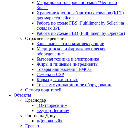
Маркировка товаров системой "Честный
Знак"
Хранение крупногабаритных товаров (КГТ)
для маркетплейсов
Работа по схеме FBS (Fulfillment by Seller) на
складах 3PL
Работа по схеме FBO (Fulfillment by Operator)
Отраслевые решения
Запасные части и комплектующие
Медицинское и фармакологическое
оборудование
Бытовая техника и электроника
Жиры и пищевые ингредиенты
Товары направления FMCG
Семена и СЗР
Корма для животных
Телекоммуникационное оборудование
Осмотр водителей
Объекты
Краснодар
«Октябрьский»
«Хутор Ленина»
Ростов на Дону
«Дорожный»
Ереван