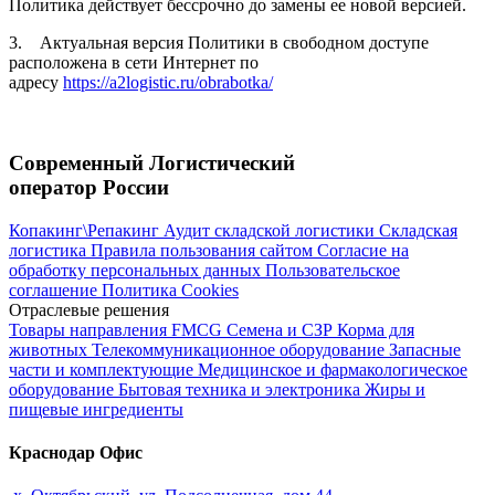
Политика действует бессрочно до замены ее новой версией.
3. Актуальная версия Политики в свободном доступе
расположена в сети Интернет по
адресу
https://a2logistic.ru/obrabotka/
Современный Логистический
оператор России
Копакинг\Репакинг
Аудит складской логистики
Складская
логистика
Правила пользования сайтом
Согласие на
обработку персональных данных
Пользовательское
соглашение
Политика Cookies
Отраслевые решения
Товары направления FMCG
Семена и СЗР
Корма для
животных
Телекоммуникационное оборудование
Запасные
части и комплектующие
Медицинское и фармакологическое
оборудование
Бытовая техника и электроника
Жиры и
пищевые ингредиенты
Краснодар Офис