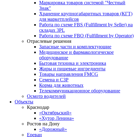
Маркировка товаров системой "Честный
Знак"
Хранение крупногабаритных товаров (КГТ)
для маркетплейсов
Работа по схеме FBS (Fulfillment by Seller) на
складах 3PL
Работа по схеме FBO (Fulfillment by Operator)
Отраслевые решения
Запасные части и комплектующие
Медицинское и фармакологическое
оборудование
Бытовая техника и электроника
Жиры и пищевые ингредиенты
Товары направления FMCG
Семена и СЗР
Корма для животных
Телекоммуникационное оборудование
Осмотр водителей
Объекты
Краснодар
«Октябрьский»
«Хутор Ленина»
Ростов на Дону
«Дорожный»
Ереван