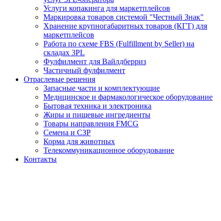
Услуги копакинга для маркетплейсов
Маркировка товаров системой "Честный Знак"
Хранение крупногабаритных товаров (КГТ) для
маркетплейсов
Работа по схеме FBS (Fulfillment by Seller) на
складах 3PL
Фулфилмент для Вайлдберриз
Частичный фулфилмент
Отраслевые решения
Запасные части и комплектующие
Медицинское и фармакологическое оборудование
Бытовая техника и электроника
Жиры и пищевые ингредиенты
Товары направления FMCG
Семена и СЗР
Корма для животных
Телекоммуникационное оборудование
Контакты