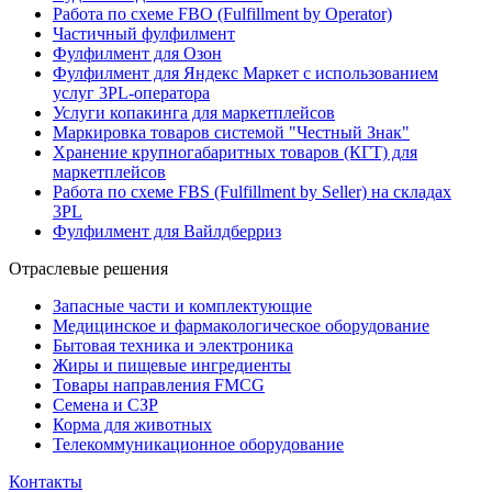
Работа по схеме FBO (Fulfillment by Operator)
Частичный фулфилмент
Фулфилмент для Озон
Фулфилмент для Яндекс Маркет с использованием
услуг 3PL-оператора
Услуги копакинга для маркетплейсов
Маркировка товаров системой "Честный Знак"
Хранение крупногабаритных товаров (КГТ) для
маркетплейсов
Работа по схеме FBS (Fulfillment by Seller) на складах
3PL
Фулфилмент для Вайлдберриз
Отраслевые решения
Запасные части и комплектующие
Медицинское и фармакологическое оборудование
Бытовая техника и электроника
Жиры и пищевые ингредиенты
Товары направления FMCG
Семена и СЗР
Корма для животных
Телекоммуникационное оборудование
Контакты