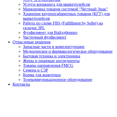
Услуги копакинга для маркетплейсов
Маркировка товаров системой "Честный Знак"
Хранение крупногабаритных товаров (КГТ) для
маркетплейсов
Работа по схеме FBS (Fulfillment by Seller) на
складах 3PL
Фулфилмент для Вайлдберриз
Частичный фулфилмент
Отраслевые решения
Запасные части и комплектующие
Медицинское и фармакологическое оборудование
Бытовая техника и электроника
Жиры и пищевые ингредиенты
Товары направления FMCG
Семена и СЗР
Корма для животных
Телекоммуникационное оборудование
Контакты