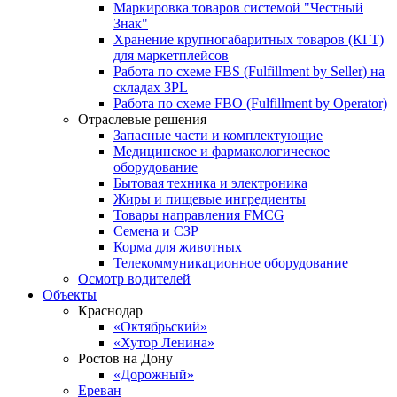
Маркировка товаров системой "Честный
Знак"
Хранение крупногабаритных товаров (КГТ)
для маркетплейсов
Работа по схеме FBS (Fulfillment by Seller) на
складах 3PL
Работа по схеме FBO (Fulfillment by Operator)
Отраслевые решения
Запасные части и комплектующие
Медицинское и фармакологическое
оборудование
Бытовая техника и электроника
Жиры и пищевые ингредиенты
Товары направления FMCG
Семена и СЗР
Корма для животных
Телекоммуникационное оборудование
Осмотр водителей
Объекты
Краснодар
«Октябрьский»
«Хутор Ленина»
Ростов на Дону
«Дорожный»
Ереван