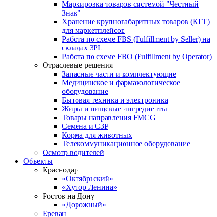
Маркировка товаров системой "Честный
Знак"
Хранение крупногабаритных товаров (КГТ)
для маркетплейсов
Работа по схеме FBS (Fulfillment by Seller) на
складах 3PL
Работа по схеме FBO (Fulfillment by Operator)
Отраслевые решения
Запасные части и комплектующие
Медицинское и фармакологическое
оборудование
Бытовая техника и электроника
Жиры и пищевые ингредиенты
Товары направления FMCG
Семена и СЗР
Корма для животных
Телекоммуникационное оборудование
Осмотр водителей
Объекты
Краснодар
«Октябрьский»
«Хутор Ленина»
Ростов на Дону
«Дорожный»
Ереван