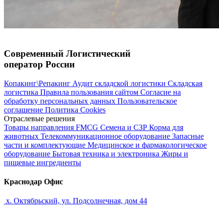
Современный Логистический
оператор России
Копакинг\Репакинг
Аудит складской логистики
Складская
логистика
Правила пользования сайтом
Согласие на
обработку персональных данных
Пользовательское
соглашение
Политика Cookies
Отраслевые решения
Товары направления FMCG
Семена и СЗР
Корма для
животных
Телекоммуникационное оборудование
Запасные
части и комплектующие
Медицинское и фармакологическое
оборудование
Бытовая техника и электроника
Жиры и
пищевые ингредиенты
Краснодар Офис
х. Октябрьский, ул. Подсолнечная, дом 44