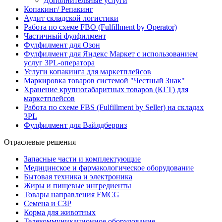
Дополнительные услуги
Копакинг/ Репакинг
Аудит складской логистики
Работа по схеме FBO (Fulfillment by Operator)
Частичный фулфилмент
Фулфилмент для Озон
Фулфилмент для Яндекс Маркет с использованием
услуг 3PL-оператора
Услуги копакинга для маркетплейсов
Маркировка товаров системой "Честный Знак"
Хранение крупногабаритных товаров (КГТ) для
маркетплейсов
Работа по схеме FBS (Fulfillment by Seller) на складах
3PL
Фулфилмент для Вайлдберриз
Отраслевые решения
Запасные части и комплектующие
Медицинское и фармакологическое оборудование
Бытовая техника и электроника
Жиры и пищевые ингредиенты
Товары направления FMCG
Семена и СЗР
Корма для животных
Телекоммуникационное оборудование