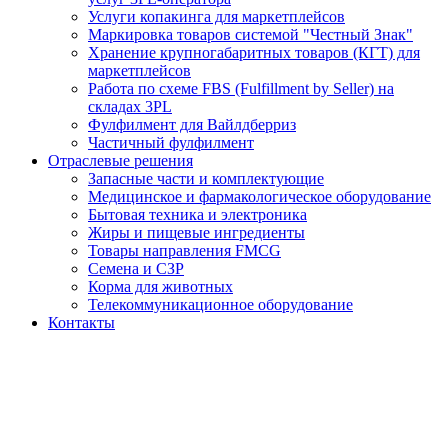
Услуги копакинга для маркетплейсов
Маркировка товаров системой "Честный Знак"
Хранение крупногабаритных товаров (КГТ) для
маркетплейсов
Работа по схеме FBS (Fulfillment by Seller) на
складах 3PL
Фулфилмент для Вайлдберриз
Частичный фулфилмент
Отраслевые решения
Запасные части и комплектующие
Медицинское и фармакологическое оборудование
Бытовая техника и электроника
Жиры и пищевые ингредиенты
Товары направления FMCG
Семена и СЗР
Корма для животных
Телекоммуникационное оборудование
Контакты