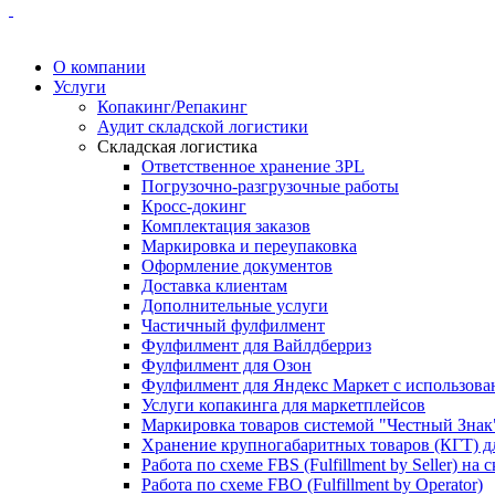
О компании
Услуги
Копакинг/Репакинг
Аудит складской логистики
Складская логистика
Ответственное хранение 3PL
Погрузочно-разгрузочные работы
Кросс-докинг
Комплектация заказов
Маркировка и переупаковка
Оформление документов
Доставка клиентам
Дополнительные услуги
Частичный фулфилмент
Фулфилмент для Вайлдберриз
Фулфилмент для Озон
Фулфилмент для Яндекс Маркет с использова
Услуги копакинга для маркетплейсов
Маркировка товаров системой "Честный Знак
Хранение крупногабаритных товаров (КГТ) д
Работа по схеме FBS (Fulfillment by Seller) на 
Работа по схеме FBO (Fulfillment by Operator)