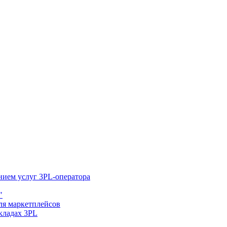
нием услуг 3PL-оператора
"
ля маркетплейсов
складах 3PL