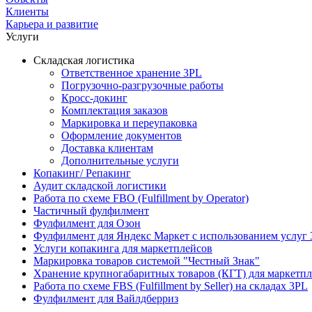
Клиенты
Карьера и развитие
Услуги
Складская логистика
Ответственное хранение 3PL
Погрузочно-разгрузочные работы
Кросс-докинг
Комплектация заказов
Маркировка и переупаковка
Оформление документов
Доставка клиентам
Дополнительные услуги
Копакинг/ Репакинг
Аудит складской логистики
Работа по схеме FBO (Fulfillment by Operator)
Частичный фулфилмент
Фулфилмент для Озон
Фулфилмент для Яндекс Маркет с использованием услуг 
Услуги копакинга для маркетплейсов
Маркировка товаров системой "Честный Знак"
Хранение крупногабаритных товаров (КГТ) для маркетп
Работа по схеме FBS (Fulfillment by Seller) на складах 3PL
Фулфилмент для Вайлдберриз