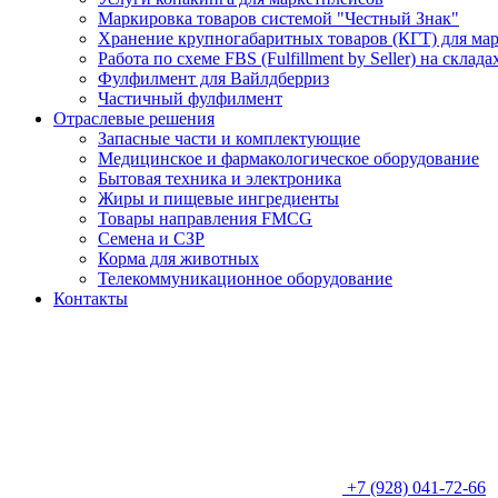
Маркировка товаров системой "Честный Знак"
Хранение крупногабаритных товаров (КГТ) для ма
Работа по схеме FBS (Fulfillment by Seller) на склад
Фулфилмент для Вайлдберриз
Частичный фулфилмент
Отраслевые решения
Запасные части и комплектующие
Медицинское и фармакологическое оборудование
Бытовая техника и электроника
Жиры и пищевые ингредиенты
Товары направления FMCG
Семена и СЗР
Корма для животных
Телекоммуникационное оборудование
Контакты
+7 (928) 041-72-66