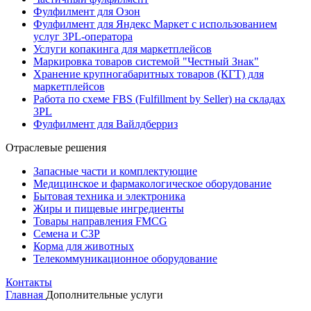
Фулфилмент для Озон
Фулфилмент для Яндекс Маркет с использованием
услуг 3PL-оператора
Услуги копакинга для маркетплейсов
Маркировка товаров системой "Честный Знак"
Хранение крупногабаритных товаров (КГТ) для
маркетплейсов
Работа по схеме FBS (Fulfillment by Seller) на складах
3PL
Фулфилмент для Вайлдберриз
Отраслевые решения
Запасные части и комплектующие
Медицинское и фармакологическое оборудование
Бытовая техника и электроника
Жиры и пищевые ингредиенты
Товары направления FMCG
Семена и СЗР
Корма для животных
Телекоммуникационное оборудование
Контакты
Главная
Дополнительные услуги