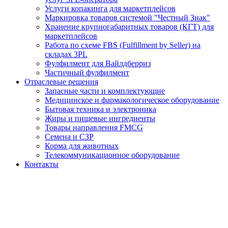
Услуги копакинга для маркетплейсов
Маркировка товаров системой "Честный Знак"
Хранение крупногабаритных товаров (КГТ) для
маркетплейсов
Работа по схеме FBS (Fulfillment by Seller) на
складах 3PL
Фулфилмент для Вайлдберриз
Частичный фулфилмент
Отраслевые решения
Запасные части и комплектующие
Медицинское и фармакологическое оборудование
Бытовая техника и электроника
Жиры и пищевые ингредиенты
Товары направления FMCG
Семена и СЗР
Корма для животных
Телекоммуникационное оборудование
Контакты