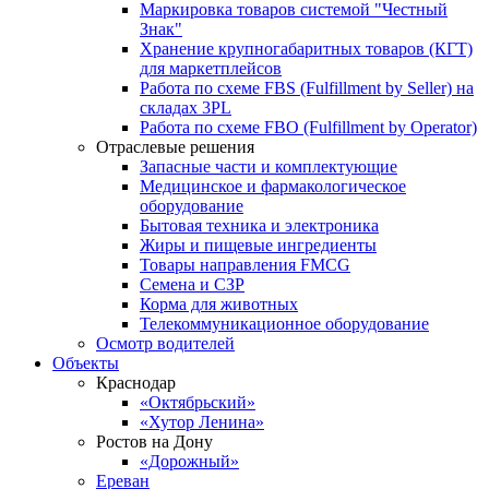
Маркировка товаров системой "Честный
Знак"
Хранение крупногабаритных товаров (КГТ)
для маркетплейсов
Работа по схеме FBS (Fulfillment by Seller) на
складах 3PL
Работа по схеме FBO (Fulfillment by Operator)
Отраслевые решения
Запасные части и комплектующие
Медицинское и фармакологическое
оборудование
Бытовая техника и электроника
Жиры и пищевые ингредиенты
Товары направления FMCG
Семена и СЗР
Корма для животных
Телекоммуникационное оборудование
Осмотр водителей
Объекты
Краснодар
«Октябрьский»
«Хутор Ленина»
Ростов на Дону
«Дорожный»
Ереван