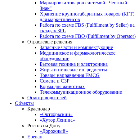
Маркировка товаров системой "Честный
Знак"
Хранение крупногабаритных товаров (КГТ)
для маркетплейсов
Работа по схеме FBS (Fulfillment by Seller) на
складах 3PL
Работа по схеме FBO (Fulfillment by Operator)
Отраслевые решения
Запасные части и комплектующие
Медицинское и фармакологическое
оборудование
Бытовая техника и электроника
Жиры и пищевые ингредиенты
Товары направления FMCG
Семена и СЗР
Корма для животных
Телекоммуникационное оборудование
Осмотр водителей
Объекты
Краснодар
«Октябрьский»
«Хутор Ленина»
Ростов на Дону
«Дорожный»
Ереван