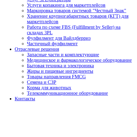
Услуги копакинга для маркетплейсов
Маркировка товаров системой "Честный Знак"
Хранение крупногабаритных товаров (КГТ) для
маркетплейсов
Работа по схеме FBS (Fulfillment by Seller) на
складах 3PL
Фулфилмент для Вайлдберриз
Частичный фулфилмент
Отраслевые решения
Запасные части и комплектующие
Медицинское и фармакологическое оборудование
Бытовая техника и электроника
Жиры и пищевые ингредиенты
Товары направления FMCG
Семена и СЗР
Корма для животных
Телекоммуникационное оборудование
Контакты