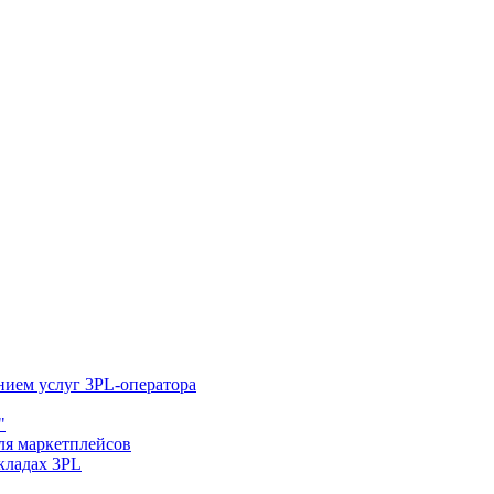
нием услуг 3PL-оператора
"
ля маркетплейсов
складах 3PL