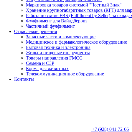
Маркировка товаров системой "Честный Знак"
Хранение крупногабаритных товаров (КГТ) для ма
Работа по схеме FBS (Fulfillment by Seller) на склад
Фулфилмент для Вайлдберриз
Частичный фулфилмент
Отраслевые решения
Запасные части и комплектующие
Медицинское и фармакологическое оборудование
Бытовая техника и электроника
Жиры и пищевые ингредиенты
Товары направления FMCG
Семена и СЗР
Корма для животных
Телекоммуникационное оборудование
Контакты
+7 (928) 041-72-66