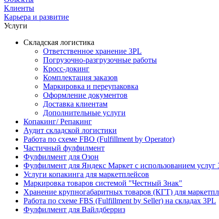
Клиенты
Карьера и развитие
Услуги
Складская логистика
Ответственное хранение 3PL
Погрузочно-разгрузочные работы
Кросс-докинг
Комплектация заказов
Маркировка и переупаковка
Оформление документов
Доставка клиентам
Дополнительные услуги
Копакинг/ Репакинг
Аудит складской логистики
Работа по схеме FBO (Fulfillment by Operator)
Частичный фулфилмент
Фулфилмент для Озон
Фулфилмент для Яндекс Маркет с использованием услуг 
Услуги копакинга для маркетплейсов
Маркировка товаров системой "Честный Знак"
Хранение крупногабаритных товаров (КГТ) для маркетп
Работа по схеме FBS (Fulfillment by Seller) на складах 3PL
Фулфилмент для Вайлдберриз