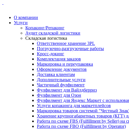
О компании
Услуги
Копакинг/Репакинг
Аудит складской логистики
Складская логистика
Ответственное хранение 3PL
Погрузочно-разгрузочные работы
Кросс-докинг
Комплектация заказов
Маркировка и переупаковка
Оформление документов
Доставка клиентам
Дополнительные услуги
Частичный фулфилмент
Фулфилмент для Вайлдберриз
Фулфилмент для Озон
Фулфилмент для Яндекс Маркет с использова
Услуги копакинга для маркетплейсов
Маркировка товаров системой "Честный Знак
Хранение крупногабаритных товаров (КГТ) д
Работа по схеме FBS (Fulfillment by Seller) на 
Работа по схеме FBO (Fulfillment by Operator)