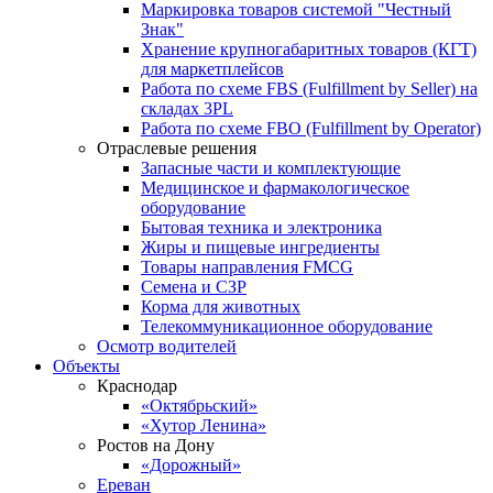
Маркировка товаров системой "Честный
Знак"
Хранение крупногабаритных товаров (КГТ)
для маркетплейсов
Работа по схеме FBS (Fulfillment by Seller) на
складах 3PL
Работа по схеме FBO (Fulfillment by Operator)
Отраслевые решения
Запасные части и комплектующие
Медицинское и фармакологическое
оборудование
Бытовая техника и электроника
Жиры и пищевые ингредиенты
Товары направления FMCG
Семена и СЗР
Корма для животных
Телекоммуникационное оборудование
Осмотр водителей
Объекты
Краснодар
«Октябрьский»
«Хутор Ленина»
Ростов на Дону
«Дорожный»
Ереван