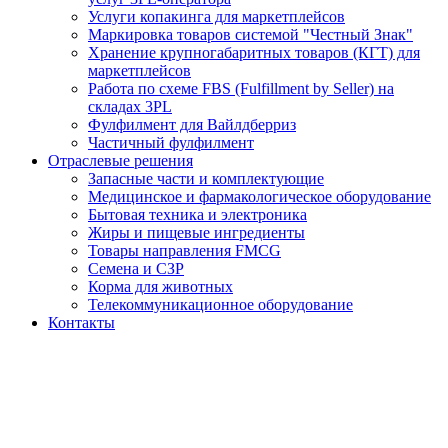
Услуги копакинга для маркетплейсов
Маркировка товаров системой "Честный Знак"
Хранение крупногабаритных товаров (КГТ) для
маркетплейсов
Работа по схеме FBS (Fulfillment by Seller) на
складах 3PL
Фулфилмент для Вайлдберриз
Частичный фулфилмент
Отраслевые решения
Запасные части и комплектующие
Медицинское и фармакологическое оборудование
Бытовая техника и электроника
Жиры и пищевые ингредиенты
Товары направления FMCG
Семена и СЗР
Корма для животных
Телекоммуникационное оборудование
Контакты