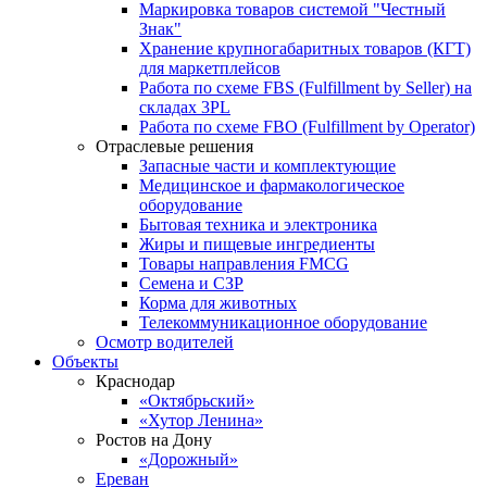
Маркировка товаров системой "Честный
Знак"
Хранение крупногабаритных товаров (КГТ)
для маркетплейсов
Работа по схеме FBS (Fulfillment by Seller) на
складах 3PL
Работа по схеме FBO (Fulfillment by Operator)
Отраслевые решения
Запасные части и комплектующие
Медицинское и фармакологическое
оборудование
Бытовая техника и электроника
Жиры и пищевые ингредиенты
Товары направления FMCG
Семена и СЗР
Корма для животных
Телекоммуникационное оборудование
Осмотр водителей
Объекты
Краснодар
«Октябрьский»
«Хутор Ленина»
Ростов на Дону
«Дорожный»
Ереван