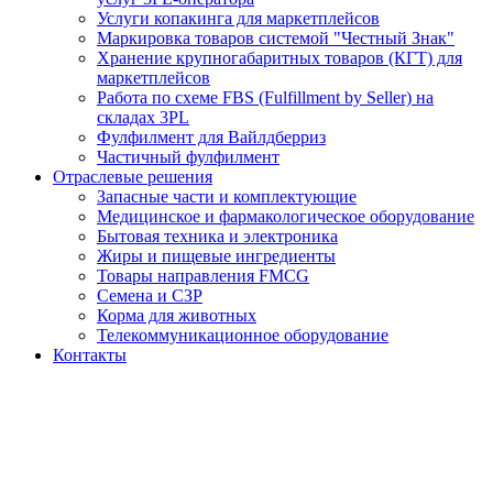
Услуги копакинга для маркетплейсов
Маркировка товаров системой "Честный Знак"
Хранение крупногабаритных товаров (КГТ) для
маркетплейсов
Работа по схеме FBS (Fulfillment by Seller) на
складах 3PL
Фулфилмент для Вайлдберриз
Частичный фулфилмент
Отраслевые решения
Запасные части и комплектующие
Медицинское и фармакологическое оборудование
Бытовая техника и электроника
Жиры и пищевые ингредиенты
Товары направления FMCG
Семена и СЗР
Корма для животных
Телекоммуникационное оборудование
Контакты